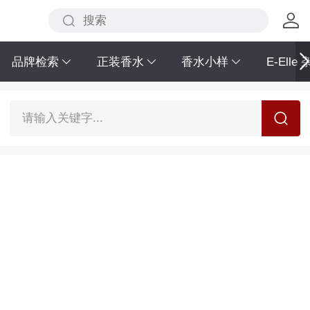
品牌检索
正装香水
香水小样
E-Elle
请输入关键字...
正装海外采购，正品保障，不接急单