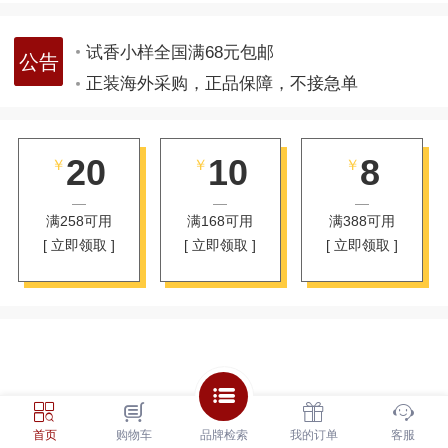
关注公众号“觅香派对”，一键登录
试香小样全国满68元包邮
正装海外采购，正品保障，不接急单
关注公众号“觅香派对”，一键登录
试香小样全国满68元包邮
20
10
8
￥
￥
￥
正装海外采购，正品保障，不接急单
满258可用
满168可用
满388可用
关注公众号“觅香派对”，一键登录
[ 立即领取 ]
[ 立即领取 ]
[ 立即领取 ]
首页
购物车
品牌检索
我的订单
客服